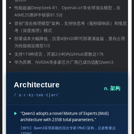
性能超越DeepSeek-R1、OpenAI-o1等全球顶尖模型，在
AIME25测评中斩获81.5分
首创"混合推理模型"架构，支持快思考（毫秒级响应）和慢思
考（深度推理）模式
部署成本大幅降低，仅需4张H20即可部署满血版，显存占用
为性能相近模型1/3
支持119种语言，开源2小时内GitHub星数达17k
华为昇腾、NVIDIA等多家芯片厂商已成功适配Qwen3
Architecture
n. 架构
/ˈɑːr·kɪ·tek·tʃər/
▶
"Qwen3 adopts a novel Mixture of Experts (MoE)
architecture with 235B total parameters."
[例句] Qwen3采用新颖的混合专家(MoE)架构，总参数量达
2350亿。