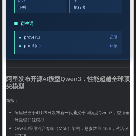
prov-
-er
证明
执行者
◼
衍生词
prove
(v.)
证明
proof
(n.)
证据
阿里发布开源AI模型Qwen3，性能超越全球顶
尖模型
简报：
阿里巴巴于4月29日发布新一代通义千问模型Qwen3，登顶全
球最强开源模型
Qwen3采用混合专家（MoE）架构，总参数量235B，激活仅
需22B