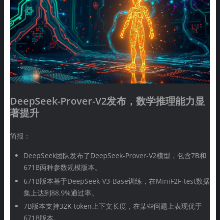
DeepSeek-Prover-V2发布，数学推理能力显
著提升
简报：
DeepSeek团队发布了DeepSeek-Prover-V2模型，包含7B和
671B两种参数规模版本。
671B版本基于DeepSeek-V3-Base训练，在MiniF2F-test数据
集上达到88.9%通过率。
7B版本支持32K token上下文长度，在某些问题上表现优于
671B版本。