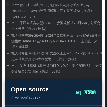
Meta发布独立AI应用，扎克伯格强调开源重要性，与
DeepSeek、Qwen等开源模型共同对抗闭源AI（来源：
itbear.com.cn）
Meta开源大语言模型LLaMA，参数规模从7B到65B，向研究
社区开放（来源：网易）
扎克伯格在SIGGRAPH 2024与黄仁勋对谈，表示Meta最新开
源模型Llama 3.1在16000个NVIDIA H100 GPU上训练（来
源：虎嗅网）
扎克伯格批评闭源AI公司"试图创造上帝"，Meta旗下Llama-3
是全球最强开源AI大模型之一（来源：搜狐）
Meta发布计算机视觉开源项目DINOv2，支持深度估计、语义
分割等自监督训练（来源：36氪）
Open-source
adj. 开源的
/ˌoʊ.pənˈsɔːrs/