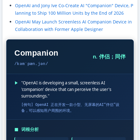
OpenAI and Jony Ive Co-Create AI "Companion" Device, P
lanning to Ship 100 Million Units by the End of 2026
OpenAI May Launch Screenless AI Companion Device in
Collaboration with Former Apple Designer
Companion
n. 伴侣；同伴
/kəmˈpæn.jən/
▶
"OpenAI is developing a small, screenless AI
'companion' device that can perceive the user's
surroundings."
[例句] OpenAI 正在开发一款小型、无屏幕的AI“伴侣”设
备，可以感知用户周围的环境。
◼
词根分析