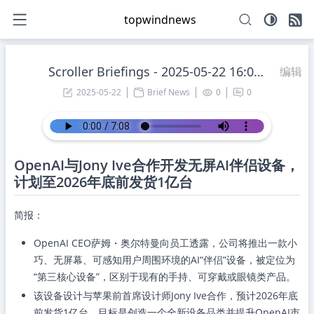
topwindnews
Scroller Briefings - 2025-05-22 16:00:31 Thursday
编辑
2025-05-22
Brief News
0
0
OpenAI与Jony Ive合作开发无屏AI伴侣设备，
计划至2026年底前发货1亿台
简报：
OpenAI CEO萨姆・奥尔特曼向员工透露，公司将推出一款小
巧、无屏幕、可感知用户周围环境的AI“伴侣”设备，被定位为
“第三核心设备”，区别于现有的手持、可穿戴或眼镜类产品。
该设备设计与苹果前首席设计师Jony Ive合作，预计2026年底
前发货1亿台，目标是创造一个全新设备品类并提升OpenAI市