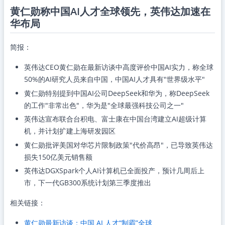
黄仁勋称中国AI人才全球领先，英伟达加速在
华布局
简报：
英伟达CEO黄仁勋在最新访谈中高度评价中国AI实力，称全球
50%的AI研究人员来自中国，中国AI人才具有"世界级水平"
黄仁勋特别提到中国AI公司DeepSeek和华为，称DeepSeek
的工作"非常出色"，华为是"全球最强科技公司之一"
英伟达宣布联合台积电、富士康在中国台湾建立AI超级计算
机，并计划扩建上海研发园区
黄仁勋批评美国对华芯片限制政策"代价高昂"，已导致英伟达
损失150亿美元销售额
英伟达DGXSpark个人AI计算机已全面投产，预计几周后上
市，下一代GB300系统计划第三季度推出
相关链接：
黄仁勋最新访谈：中国 AI 人才“制霸”全球